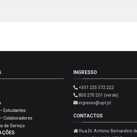
S
INGRESSO
+351 225 572 222
800 270 201 (verde)
a
ingresso@upt.pt
– Estudantes
CONTACTOS
– Colaboradores
ão de Serviço
Rua Dr. António Bernardino d
AÇÕES