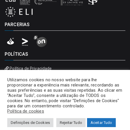
PARCERIAS
POLÍTICAS
Política de Privacidade
Política de Cookies
Utilizamos cookies no nosso website para lhe
proporcionar a experiência mais relevante, recordando as
suas preferências e as suas visitas repetidas. Ao clicar em
"Aceitar Tudo", consente a utilização de TODOS os
cookies. No entanto, pode visitar "Definições de Cookies"
para dar um consentimento controlado.
Política de cookies
Definições de Cookies
Rejeitar Tudo
Aceitar Tudo
Copyright © 2026
Universidade Portucalense – Infante D.