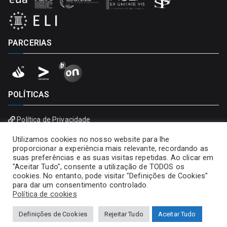
PARCERIAS
POLÍTICAS
Política de Privacidade
Política de Cookies
Utilizamos cookies no nosso website para lhe
proporcionar a experiência mais relevante, recordando as
suas preferências e as suas visitas repetidas. Ao clicar em
"Aceitar Tudo", consente a utilização de TODOS os
cookies. No entanto, pode visitar "Definições de Cookies"
para dar um consentimento controlado.
Política de cookies
Definições de Cookies
Rejeitar Tudo
Aceitar Tudo
Copyright © 2026
Universidade Portucalense – Infante D.