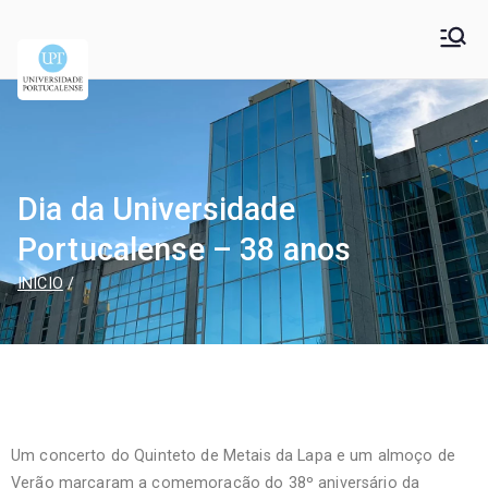
Universidade
Universidade Portucalense Infante D. Henrique is a
cooperative higher education and scientific research
Portucalense – Infante
establishment
D. Henrique
Dia da Universidade
Portucalense – 38 anos
INÍCIO
Um concerto do Quinteto de Metais da Lapa e um almoço de
Verão marcaram a comemoração do 38º aniversário da