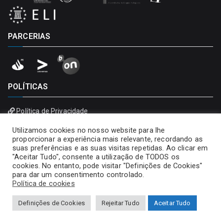
PARCERIAS
POLÍTICAS
Política de Privacidade
Política de Cookies
Utilizamos cookies no nosso website para lhe
proporcionar a experiência mais relevante, recordando as
suas preferências e as suas visitas repetidas. Ao clicar em
"Aceitar Tudo", consente a utilização de TODOS os
cookies. No entanto, pode visitar "Definições de Cookies"
para dar um consentimento controlado.
Política de cookies
Definições de Cookies
Rejeitar Tudo
Aceitar Tudo
Copyright © 2026
Universidade Portucalense – Infante D.