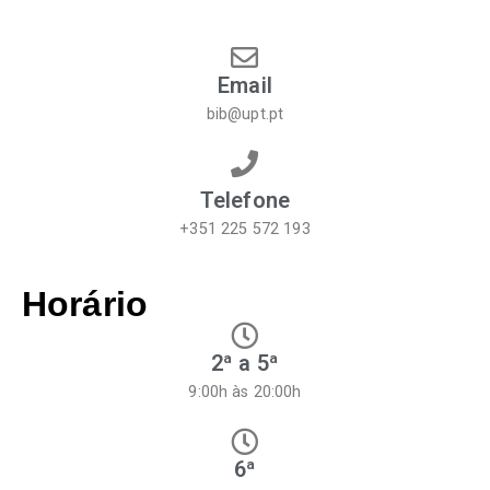
Email
bib@upt.pt
Telefone
+351 225 572 193
Horário
2ª a 5ª
9:00h às 20:00h
6ª