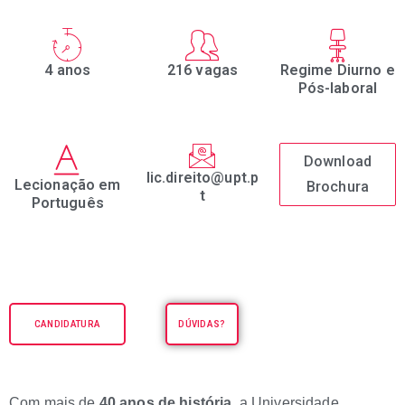
4 anos
216 vagas
Regime Diurno e
Pós-laboral
Download
lic.direito@upt.p
Lecionação em
Brochura
t
Português
CANDIDATURA
DÚVIDAS?
Com mais de
40 anos de história,
a Universidade