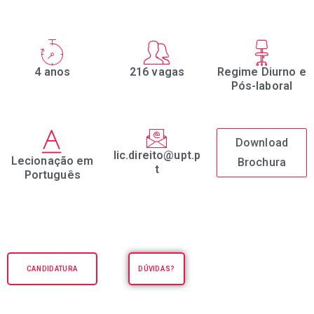
4 anos
216 vagas
Regime Diurno e
Pós-laboral
Download
lic.direito@upt.p
Lecionação em
Brochura
t
Português
CANDIDATURA
DÚVIDAS?