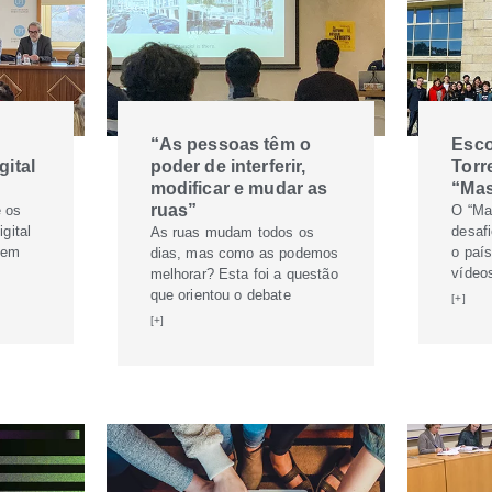
“As pessoas têm o
Esco
ital
poder de interferir,
Torr
modificar e mudar as
“Mas
ruas”
e os
O “Ma
gital
desaf
As ruas mudam todos os
 em
o país
dias, mas como as podemos
vídeo
melhorar? Esta foi a questão
que orientou o debate
[+]
[+]