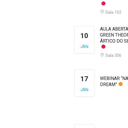
Sala 102
AULA ABERTA
10
GREEN THEO
ÁRTICO DO SÉ
JAN
Sala 306
17
WEBINAR “NA
DREAM”
JAN