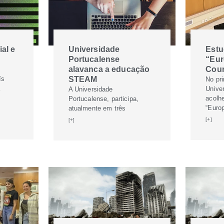
ial e
Universidade
Estu
Portucalense
“Eur
alavanca a educação
Cour
ís
STEAM
No pr
a
Unive
A Universidade
acolh
Portucalense, participa,
“Euro
atualmente em três
[+]
[+]