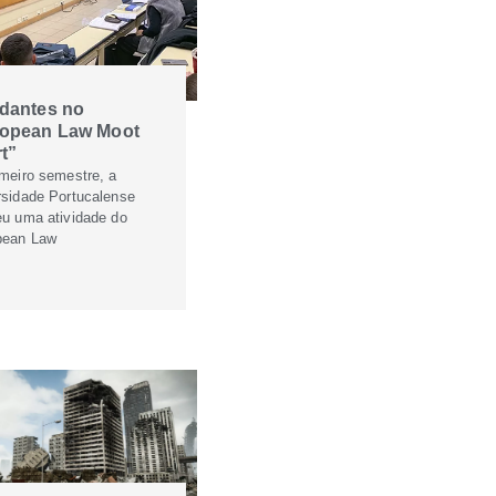
dantes no
opean Law Moot
t”
imeiro semestre, a
rsidade Portucalense
eu uma atividade do
pean Law