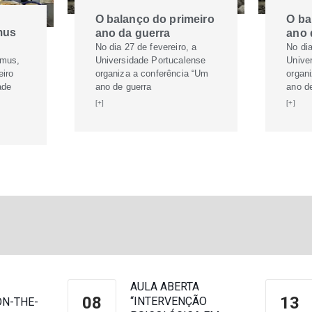
O balanço do primeiro
O ba
mus
ano da guerra
ano 
No dia 27 de fevereiro, a
No dia
smus,
Universidade Portucalense
Unive
eiro
organiza a conferência “Um
organ
ade
ano de guerra
ano d
[+]
[+]
AULA ABERTA
08
13
“INTERVENÇÃO
N-THE-