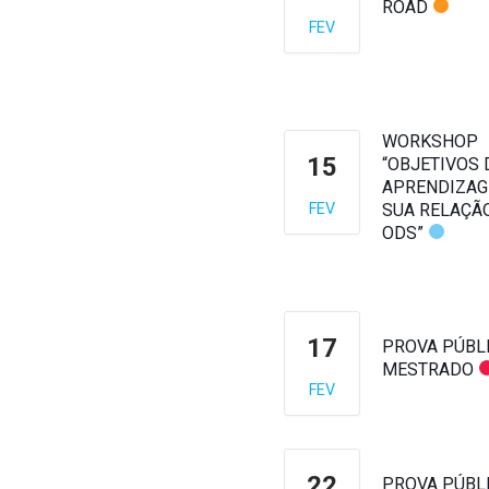
ROAD
FEV
WORKSHOP
15
“OBJETIVOS 
APRENDIZAG
FEV
SUA RELAÇÃ
ODS”
17
PROVA PÚBL
MESTRADO
FEV
22
PROVA PÚBL