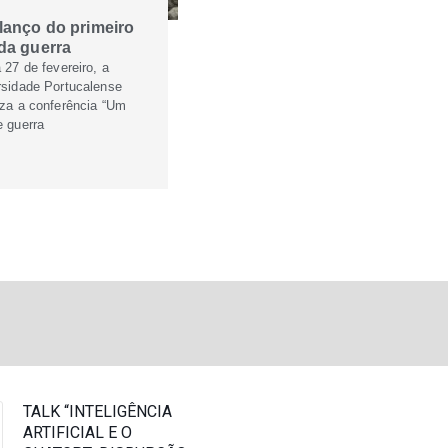
lanço do primeiro
da guerra
 27 de fevereiro, a
rsidade Portucalense
iza a conferência “Um
e guerra
TALK “INTELIGÊNCIA
ARTIFICIAL E O