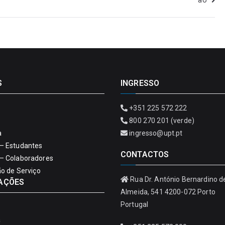
ão”
S
INGRESSO
+351 225 572 222
800 270 201 (verde)
a
ingresso@upt.pt
– Estudantes
CONTACTOS
– Colaboradores
ão de Serviço
Rua Dr. António Bernardino d
AÇÕES
Almeida, 541 4200-072 Porto
Portugal
a