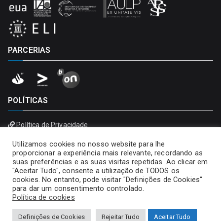
PARCERIAS
POLÍTICAS
Política de Privacidade
Política de Cookies
Utilizamos cookies no nosso website para lhe
proporcionar a experiência mais relevante, recordando as
suas preferências e as suas visitas repetidas. Ao clicar em
"Aceitar Tudo", consente a utilização de TODOS os
cookies. No entanto, pode visitar "Definições de Cookies"
para dar um consentimento controlado.
Política de cookies
Definições de Cookies
Rejeitar Tudo
Aceitar Tudo