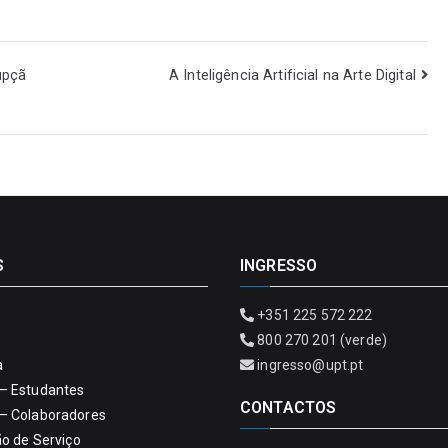
upçã
A Inteligência Artificial na Arte Digital
S
INGRESSO
+351 225 572 222
800 270 201 (verde)
a
ingresso@upt.pt
– Estudantes
CONTACTOS
– Colaboradores
ão de Serviço