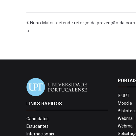
Nuno Matos defende reforço da prevenção da corr
o
PORTAI
SIUPT
LINKS RÁPIDOS
Moodle
Bibliotec
Webmail 
Candidatos
Webmail 
Estudantes
Solicitaç
Internacionais