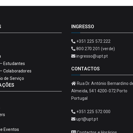
S
INGRESSO
+351 225 572 222
800 270 201 (verde)
a
ingresso@upt.pt
– Estudantes
CONTACTOS
– Colaboradores
ão de Serviço
Rua Dr. António Bernardino d
AÇÕES
Almeida, 541 4200-072 Porto
Portugal
a
+351 225 572 000
ers
upt@upt.pt
de Eventos
Contactos e Horários