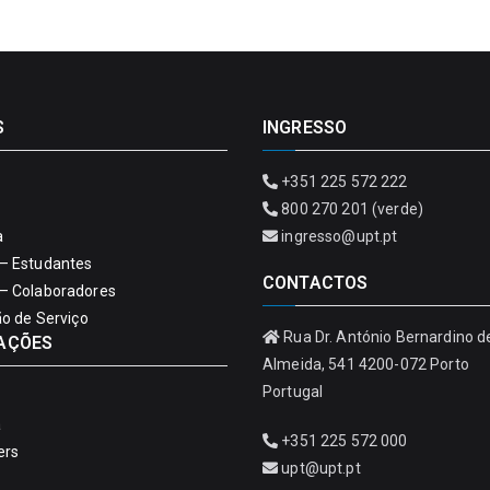
S
INGRESSO
+351 225 572 222
800 270 201 (verde)
a
ingresso@upt.pt
– Estudantes
CONTACTOS
– Colaboradores
ão de Serviço
Rua Dr. António Bernardino d
AÇÕES
Almeida, 541 4200-072 Porto
Portugal
a
+351 225 572 000
ers
upt@upt.pt