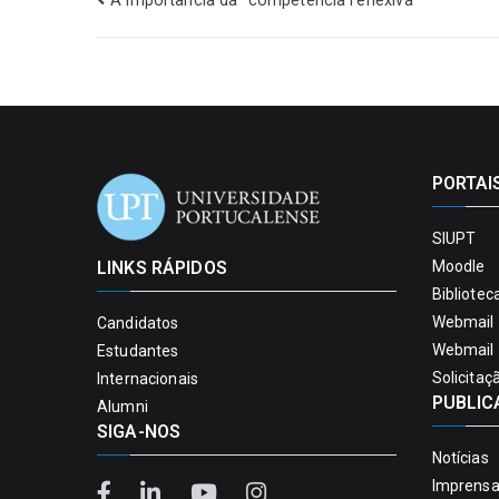
A importância da “competência reflexiva”
PORTAI
SIUPT
LINKS RÁPIDOS
Moodle
Bibliotec
Webmail 
Candidatos
Webmail 
Estudantes
Solicitaç
Internacionais
PUBLIC
Alumni
SIGA-NOS
Notícias
Imprens