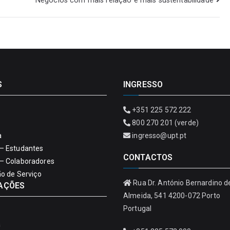
Negócios com mais relação e mais sustentabilidade
S
INGRESSO
+351 225 572 222
800 270 201 (verde)
a
ingresso@upt.pt
– Estudantes
CONTACTOS
– Colaboradores
ão de Serviço
Rua Dr. António Bernardino d
AÇÕES
Almeida, 541 4200-072 Porto
Portugal
a