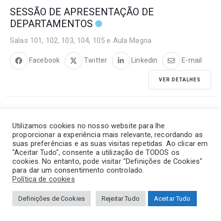
SESSÃO DE APRESENTAÇÃO DE
DEPARTAMENTOS
Salas 101, 102, 103, 104, 105 e Aula Magna
Facebook
Twitter
Linkedin
E-mail
VER DETALHES
Utilizamos cookies no nosso website para lhe
09
proporcionar a experiência mais relevante, recordando as
SETEMBRO
suas preferências e as suas visitas repetidas. Ao clicar em
"Aceitar Tudo", consente a utilização de TODOS os
cookies. No entanto, pode visitar "Definições de Cookies"
para dar um consentimento controlado.
QUARTA-FEIRA
Política de cookies
Definições de Cookies
Rejeitar Tudo
Aceitar Tudo
ARRAIAL DE RECEÇÃO AOS NOVOS
ESTUDANTES