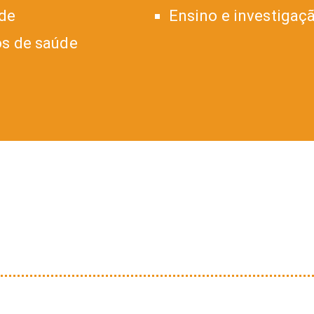
úde
Ensino e investigaç
os de saúde