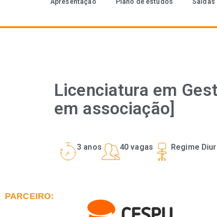
Apresentação
Plano de estudos
Saídas 
Licenciatura em Ges
em associação]
3 anos
40 vagas
Regime Diu
PARCEIRO: