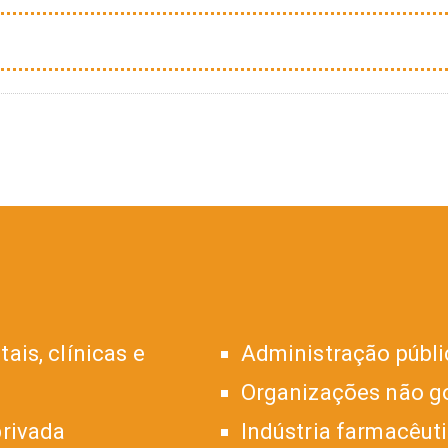
ais, clínicas e
Administração públic
Organizações não g
privada
Indústria farmacêut