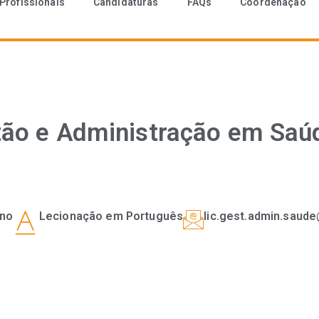
Profissionais
Candidaturas
FAQs
Coordenação
tão e Administração em Saúd
rno
Lecionação em Português
lic.gest.admin.saude