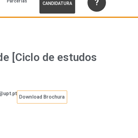
?
Parcerias
CANDIDATURA
e [Ciclo de estudos
@upt.pt
Download Brochura