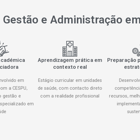
r Gestão e Administração e
académica
Aprendizagem prática em
Preparação p
ciadora
contexto real
estrat
nvolvido em
Estágio curricular em unidades
Desenvolv
com a CESPU,
de saúde, com contacto direto
competência
o gestão e
com a realidade profissional
recursos, melh
specializado em
implementa
úde
susten