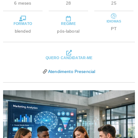
6 meses
28
25
IDIOMAS
FORMATO
REGIME
PT
blended
pós-laboral
QUERO CANDIDATAR-ME
Atendimento Presencial