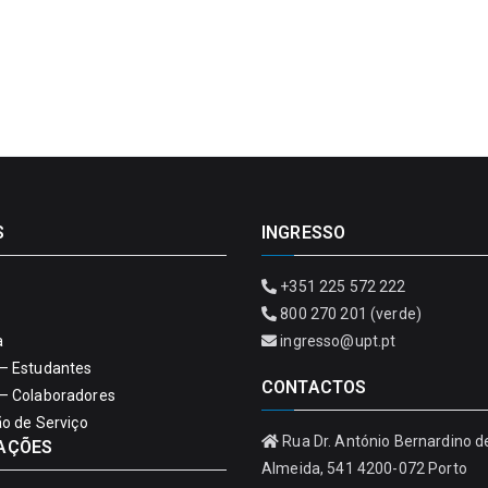
S
INGRESSO
+351 225 572 222
800 270 201 (verde)
a
ingresso@upt.pt
– Estudantes
CONTACTOS
– Colaboradores
ão de Serviço
Rua Dr. António Bernardino d
AÇÕES
Almeida, 541 4200-072 Porto