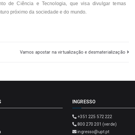
nto de Ciência e Tecnologia, que visa divulgar temas
 futuro próximo da sociedade e do mundo.
Vamos apostar na virtualização e desmaterialização
S
INGRESSO
+351 225 572 222
800 270 201 (verde)
a
ingresso@upt.pt