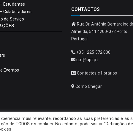
– Estudantes
CONTACTOS
– Colaboradores
ão de Serviço
Rua Dr. António Bernardino d
AÇÕES
Almeida, 541 4200-072 Porto
Portugal
a
+351 225 572 000
ers
upt@upt.pt
de Eventos
Contactos e Horários
Como Chegar
experiência mais relevante, recordando as suas preferências e as 
ização de TODOS os cookies. No entanto, pode visitar "Definições de
Copyright © 2026
Universidade Portucalense – Infante D. Henrique
ookies