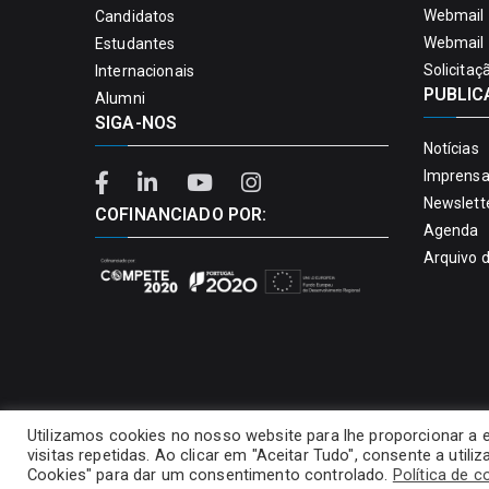
Webmail 
Candidatos
Webmail 
Estudantes
Solicitaç
Internacionais
PUBLIC
Alumni
SIGA-NOS
Notícias
Imprens
Newslett
COFINANCIADO POR:
Agenda
Arquivo 
Utilizamos cookies no nosso website para lhe proporcionar a 
visitas repetidas. Ao clicar em "Aceitar Tudo", consente a util
Cookies" para dar um consentimento controlado.
Política de c