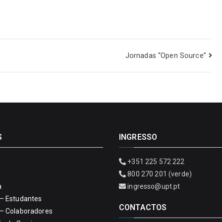
Jornadas “Open Source”
S
INGRESSO
+351 225 572 222
800 270 201 (verde)
a
ingresso@upt.pt
– Estudantes
CONTACTOS
– Colaboradores