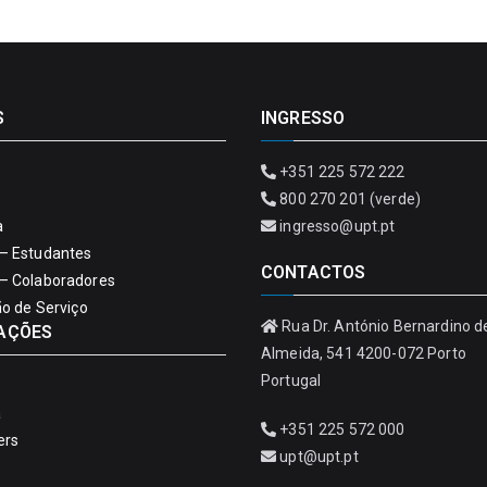
S
INGRESSO
+351 225 572 222
800 270 201 (verde)
a
ingresso@upt.pt
– Estudantes
CONTACTOS
– Colaboradores
ão de Serviço
Rua Dr. António Bernardino d
AÇÕES
Almeida, 541 4200-072 Porto
Portugal
a
+351 225 572 000
ers
upt@upt.pt