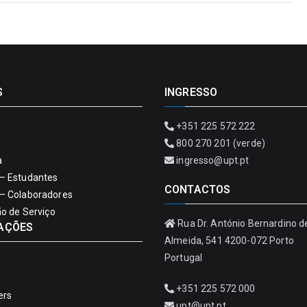
S
INGRESSO
+351 225 572 222
800 270 201 (verde)
a
ingresso@upt.pt
– Estudantes
CONTACTOS
– Colaboradores
ão de Serviço
Rua Dr. António Bernardino d
AÇÕES
Almeida, 541 4200-072 Porto
Portugal
a
+351 225 572 000
ers
upt@upt.pt