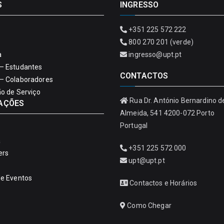
S
INGRESSO
+351 225 572 222
800 270 201 (verde)
a
ingresso@upt.pt
– Estudantes
CONTACTOS
– Colaboradores
ão de Serviço
Rua Dr. António Bernardino d
AÇÕES
Almeida, 541 4200-072 Porto
Portugal
a
+351 225 572 000
ers
upt@upt.pt
de Eventos
Contactos e Horários
Como Chegar