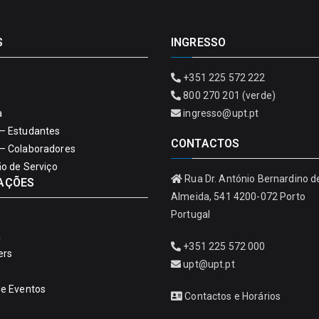
S
INGRESSO
+351 225 572 222
800 270 201 (verde)
a
ingresso@upt.pt
– Estudantes
CONTACTOS
– Colaboradores
ão de Serviço
Rua Dr. António Bernardino d
AÇÕES
Almeida, 541 4200-072 Porto
Portugal
a
+351 225 572 000
ers
upt@upt.pt
de Eventos
Contactos e Horários