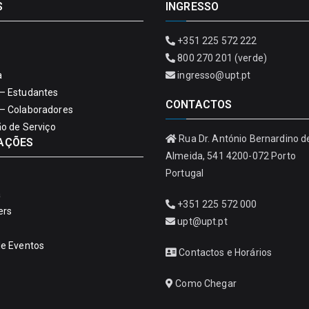
S
INGRESSO
+351 225 572 222
800 270 201 (verde)
a
ingresso@upt.pt
– Estudantes
CONTACTOS
– Colaboradores
ão de Serviço
Rua Dr. António Bernardino d
AÇÕES
Almeida, 541 4200-072 Porto
Portugal
a
+351 225 572 000
ers
upt@upt.pt
de Eventos
Contactos e Horários
Como Chegar