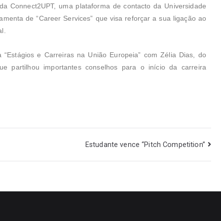
 da Connect2UPT, uma plataforma de contacto da Universidade
amenta de “Career Services” que visa reforçar a sua ligação ao
al.
a “Estágios e Carreiras na União Europeia” com Zélia Dias, do
e partilhou importantes conselhos para o início da carreira
Estudante vence “Pitch Competition”