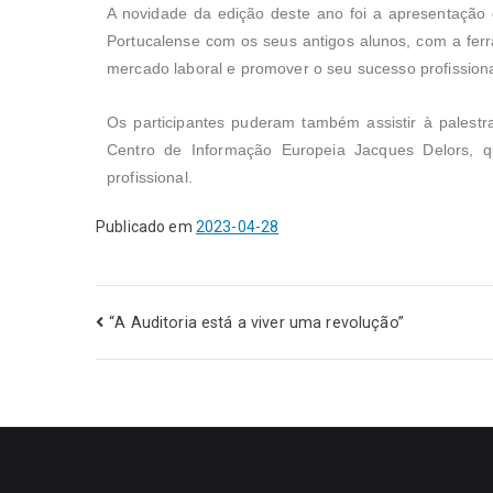
A novidade da edição deste ano foi a apresentação
Portucalense com os seus antigos alunos, com a ferr
mercado laboral e promover o seu sucesso profission
Os participantes puderam também assistir à palestr
Centro de Informação Europeia
Jacques
Delors, qu
profissional.
Publicado em
2023-04-28
“A Auditoria está a viver uma revolução”