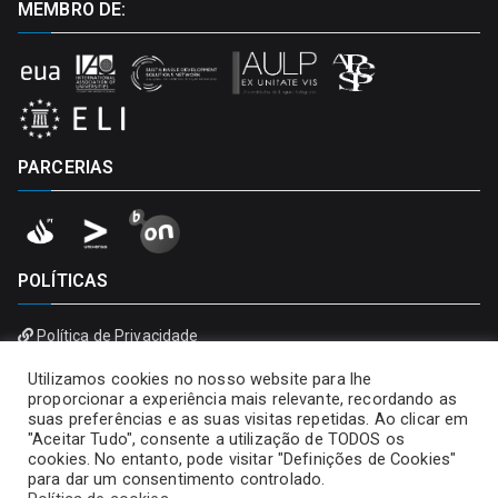
MEMBRO DE:
PARCERIAS
POLÍTICAS
Política de Privacidade
Política de Cookies
Utilizamos cookies no nosso website para lhe
proporcionar a experiência mais relevante, recordando as
suas preferências e as suas visitas repetidas. Ao clicar em
"Aceitar Tudo", consente a utilização de TODOS os
cookies. No entanto, pode visitar "Definições de Cookies"
para dar um consentimento controlado.