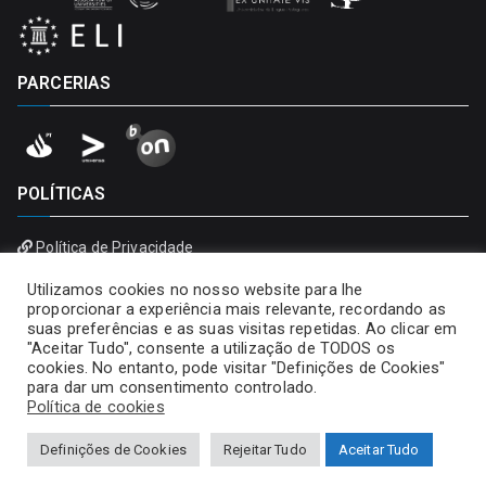
PARCERIAS
POLÍTICAS
Política de Privacidade
Política de Cookies
Utilizamos cookies no nosso website para lhe
proporcionar a experiência mais relevante, recordando as
suas preferências e as suas visitas repetidas. Ao clicar em
"Aceitar Tudo", consente a utilização de TODOS os
cookies. No entanto, pode visitar "Definições de Cookies"
para dar um consentimento controlado.
Política de cookies
Definições de Cookies
Rejeitar Tudo
Aceitar Tudo
Copyright © 2026
Universidade Portucalense – Infante D.