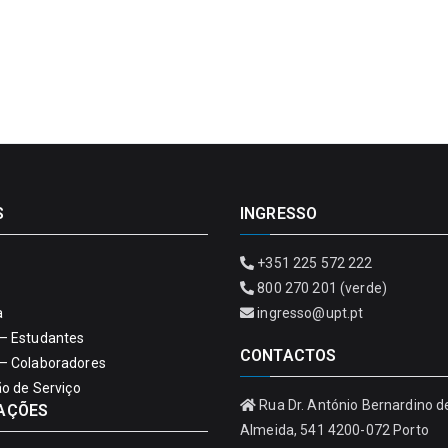
S
INGRESSO
+351 225 572 222
800 270 201 (verde)
a
ingresso@upt.pt
– Estudantes
CONTACTOS
– Colaboradores
ão de Serviço
Rua Dr. António Bernardino d
AÇÕES
Almeida, 541 4200-072 Porto