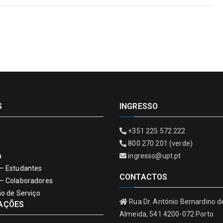
S
INGRESSO
+351 225 572 222
800 270 201 (verde)
a
ingresso@upt.pt
– Estudantes
CONTACTOS
– Colaboradores
ão de Serviço
Rua Dr. António Bernardino d
AÇÕES
Almeida, 541 4200-072 Porto