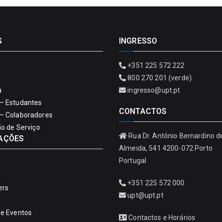
S
INGRESSO
+351 225 572 222
800 270 201 (verde)
a
ingresso@upt.pt
– Estudantes
CONTACTOS
– Colaboradores
ão de Serviço
Rua Dr. António Bernardino d
AÇÕES
Almeida, 541 4200-072 Porto
Portugal
a
+351 225 572 000
ers
upt@upt.pt
de Eventos
Contactos e Horários