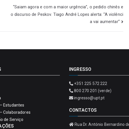
“Saiam agora e com a maior urgência”, o pedido chinês e
o discurso de Peskov. Tiago André Lopes alerta: “A violênci
a vai aumentar”
S
INGRESSO
+351 225 572 222
800 270 201 (verde)
a
ingresso@upt.pt
– Estudantes
CONTACTOS
– Colaboradores
ão de Serviço
Rua Dr. António Bernardino d
AÇÕES