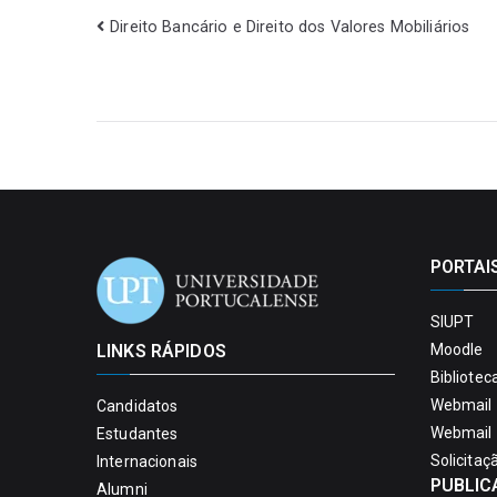
Direito Bancário e Direito dos Valores Mobiliários
PORTAI
SIUPT
LINKS RÁPIDOS
Moodle
Bibliotec
Webmail 
Candidatos
Webmail 
Estudantes
Solicitaç
Internacionais
PUBLIC
Alumni