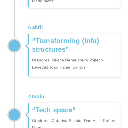
Mário Alves.
6 abril
“Transforming (infa)
structures”
Oradores: Milène Deneubourg Vojtech
Benedikt João Rafael Santos
4 maio
“Tech space”
Oradores: Catarina Selada, Dan Hill e Robert
Martin.