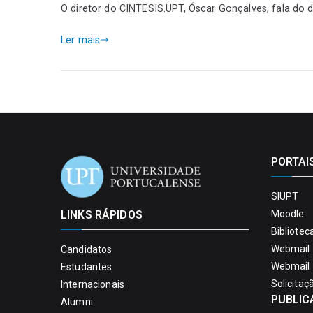
O diretor do CINTESIS.UPT, Óscar Gonçalves, fala do d
Ler mais
PORTAI
SIUPT
LINKS RÁPIDOS
Moodle
Bibliotec
Webmail 
Candidatos
Webmail 
Estudantes
Solicitaç
Internacionais
PUBLIC
Alumni