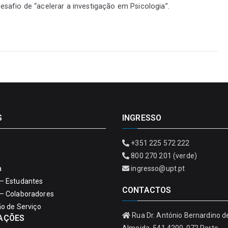
esafio de “acelerar a investigação em Psicologia”.
S
INGRESSO
+351 225 572 222
800 270 201 (verde)
a
ingresso@upt.pt
– Estudantes
CONTACTOS
– Colaboradores
ão de Serviço
Rua Dr. António Bernardino d
AÇÕES