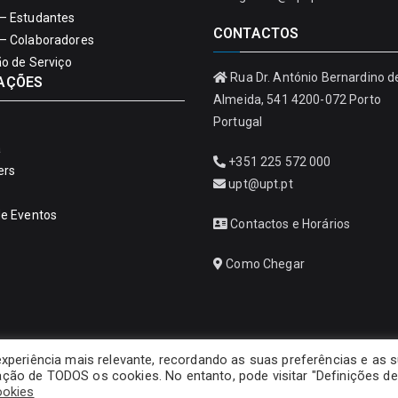
– Estudantes
CONTACTOS
– Colaboradores
ão de Serviço
Rua Dr. António Bernardino d
AÇÕES
Almeida, 541 4200-072 Porto
Portugal
a
+351 225 572 000
ers
upt@upt.pt
de Eventos
Contactos e Horários
Como Chegar
experiência mais relevante, recordando as suas preferências e as 
ização de TODOS os cookies. No entanto, pode visitar "Definições de
Copyright © 2026
Universidade Portucalense – Infante D. Henrique
ookies