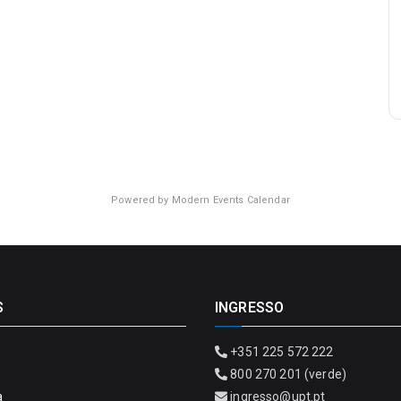
Powered by
Modern Events Calendar
S
INGRESSO
+351 225 572 222
800 270 201 (verde)
a
ingresso@upt.pt