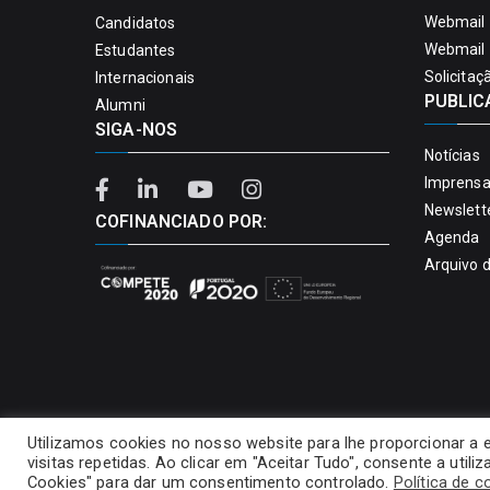
Webmail 
Candidatos
Webmail 
Estudantes
Solicitaç
Internacionais
PUBLIC
Alumni
SIGA-NOS
Notícias
Imprens
Newslett
COFINANCIADO POR:
Agenda
Arquivo 
Utilizamos cookies no nosso website para lhe proporcionar a 
visitas repetidas. Ao clicar em "Aceitar Tudo", consente a util
Cookies" para dar um consentimento controlado.
Política de c