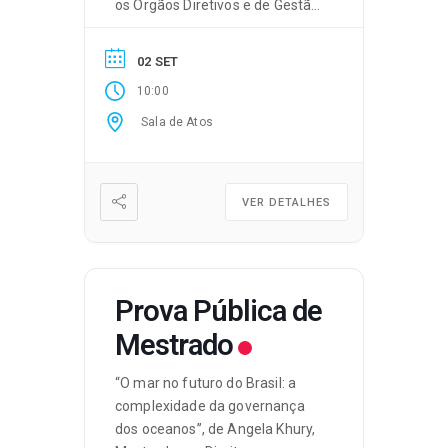
os Órgãos Diretivos e de Gestão,
bem como as Direções de
Serviço da Universidade.
02 SET
10:00
Sala de Atos
VER DETALHES
Prova Pública de
Mestrado
“O mar no futuro do Brasil: a
complexidade da governança
dos oceanos”, de Angela Khury,