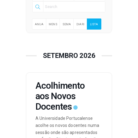
ANUA
MENS
SEMA
DIARI
LISTA
LMEN
ALME
NALM
AMEN
TE
NTE
ENTE
TE
SETEMBRO 2026
Acolhimento
aos Novos
Docentes
A Universidade Portucalense
acolhe os novos docentes numa
sessão onde são apresentados