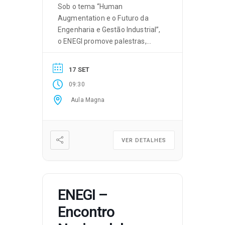
Sob o tema “Human
Augmentation e o Futuro da
Engenharia e Gestão Industrial”,
o ENEGI promove palestras,
mesas-redondas temáticas,
workshops, apresentações
17 SET
académicas e momentos de
09:30
networking. Inscrições aqui.
Aula Magna
VER DETALHES
ENEGI –
Encontro