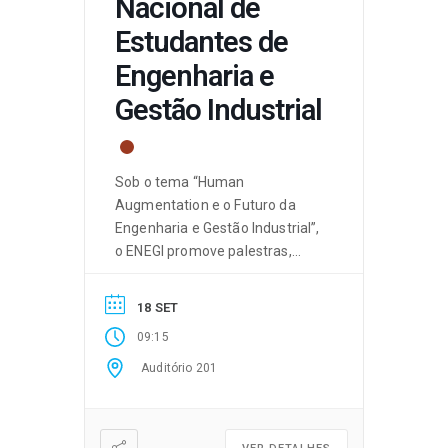
Nacional de
Estudantes de
Engenharia e
Gestão Industrial
Sob o tema “Human
Augmentation e o Futuro da
Engenharia e Gestão Industrial”,
o ENEGI promove palestras,
mesas-redondas temáticas,
workshops, apresentações
18 SET
académicas e momentos de
09:15
networking. Inscrições aqui.
Auditório 201