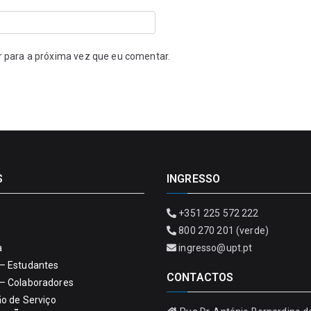
r para a próxima vez que eu comentar.
S
INGRESSO
+351 225 572 222
800 270 201 (verde)
a
ingresso@upt.pt
– Estudantes
CONTACTOS
– Colaboradores
ão de Serviço