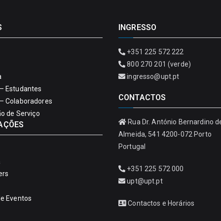
S
INGRESSO
+351 225 572 222
800 270 201 (verde)
a
ingresso@upt.pt
– Estudantes
CONTACTOS
– Colaboradores
ão de Serviço
Rua Dr. António Bernardino d
AÇÕES
Almeida, 541 4200-072 Porto
Portugal
a
+351 225 572 000
ers
upt@upt.pt
de Eventos
Contactos e Horários