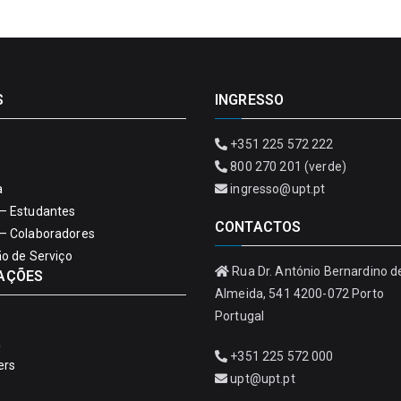
S
INGRESSO
+351 225 572 222
800 270 201 (verde)
a
ingresso@upt.pt
– Estudantes
CONTACTOS
– Colaboradores
ão de Serviço
Rua Dr. António Bernardino d
AÇÕES
Almeida, 541 4200-072 Porto
Portugal
a
+351 225 572 000
ers
upt@upt.pt