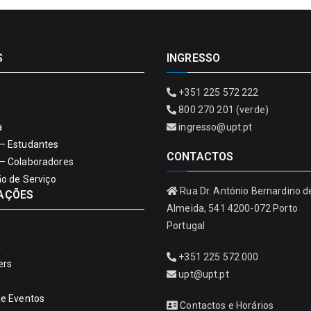
S
INGRESSO
+351 225 572 222
800 270 201 (verde)
a
ingresso@upt.pt
– Estudantes
CONTACTOS
– Colaboradores
ão de Serviço
Rua Dr. António Bernardino d
AÇÕES
Almeida, 541 4200-072 Porto
Portugal
a
+351 225 572 000
ers
upt@upt.pt
de Eventos
Contactos e Horários