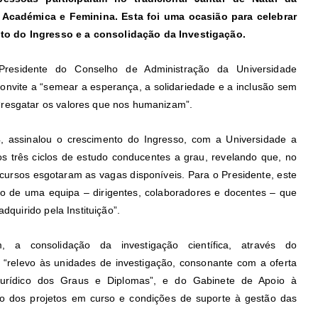
 Académica e Feminina. Esta foi uma ocasião para celebrar
to do Ingresso e a consolidação da Investigação.
residente do Conselho de Administração da Universidade
onvite a “semear a esperança, a solidariedade e a inclusão sem
“resgatar os valores que nos humanizam”.
, assinalou o crescimento do Ingresso, com a Universidade a
os três ciclos de estudo conducentes a grau, revelando que, no
e cursos esgotaram as vagas disponíveis. Para o Presidente, este
lho de uma equipa – dirigentes, colaboradores e docentes – que
dquirido pela Instituição”.
 a consolidação da investigação científica, através do
 “relevo às unidades de investigação, consonante com a oferta
Jurídico dos Graus e Diplomas”, e do Gabinete de Apoio à
ivo dos projetos em curso e condições de suporte à gestão das