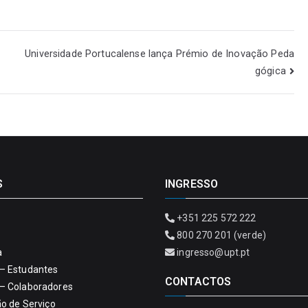
Universidade Portucalense lança Prémio de Inovação Peda
gógica
S
INGRESSO
+351 225 572 222
800 270 201 (verde)
a
ingresso@upt.pt
– Estudantes
CONTACTOS
– Colaboradores
ão de Serviço