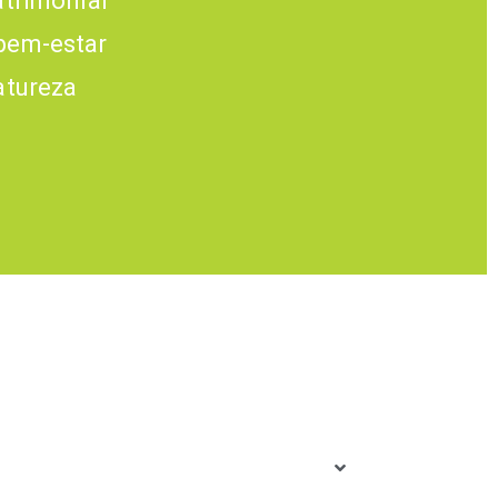
atrimonial
bem-estar
atureza