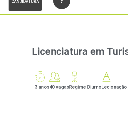
?
CANDIDATURA
Licenciatura em Tur
3 anos
40 vagas
Regime Diurno
Lecionação 