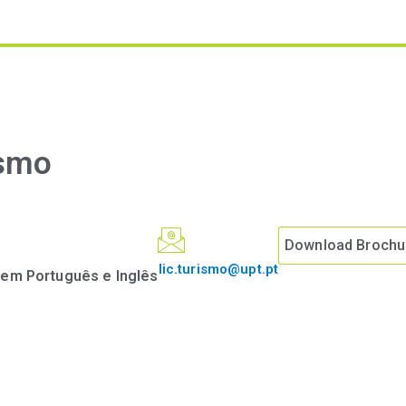
ismo
Download Brochu
lic.turismo@upt.pt
em Português e Inglês