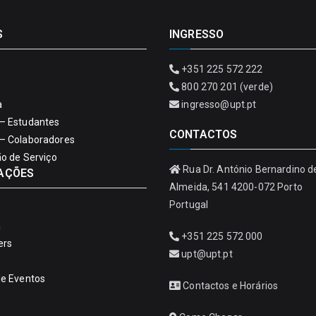
S
INGRESSO
+351 225 572 222
800 270 201 (verde)
a
ingresso@upt.pt
– Estudantes
CONTACTOS
– Colaboradores
ão de Serviço
Rua Dr. António Bernardino d
AÇÕES
Almeida, 541 4200-072 Porto
Portugal
a
+351 225 572 000
ers
upt@upt.pt
de Eventos
Contactos e Horários