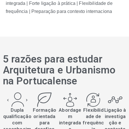
integrada | Forte ligação à prática | Flexibilidade de
frequência | Preparação para contexto internaciona
5 razões para estudar
Arquitetura e Urbanismo
na Portucalense
Dupla
Formação
Abordage
Flexibilid
Ligação à
qualificação
orientada
m
ade de
investiga
com
para
integrada
frequênc
ção e
reconhecim
desafios
e
ia
contexto