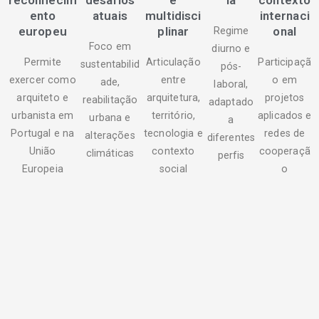
ento
atuais
multidisci
internaci
europeu
plinar
onal
Regime
Foco em
diurno e
Permite
Articulação
Participaçã
sustentabilid
pós-
exercer como
entre
o em
ade,
laboral,
arquiteto e
arquitetura,
projetos
reabilitação
adaptado
urbanista em
território,
aplicados e
urbana e
a
Portugal e na
tecnologia e
redes de
alterações
diferentes
União
contexto
cooperaçã
climáticas
perfis
Europeia
social
o