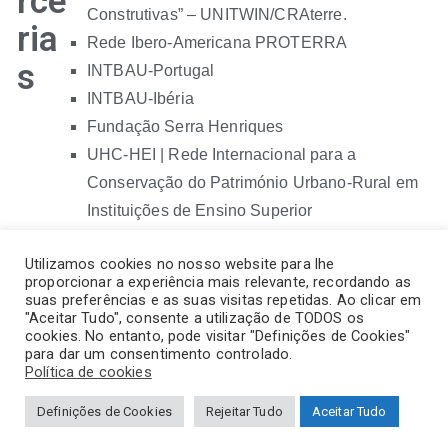
rce
Construtivas” – UNITWIN/CRAterre.
ria
Rede Ibero-Americana PROTERRA
s
INTBAU-Portugal
INTBAU-Ibéria
Fundação Serra Henriques
UHC-HEI | Rede Internacional para a
Conservação do Património Urbano-Rural em
Instituições de Ensino Superior
PNUM | Rede Portuguesa de Morfologia Urbana
Utilizamos cookies no nosso website para lhe
proporcionar a experiência mais relevante, recordando as
suas preferências e as suas visitas repetidas. Ao clicar em
"Aceitar Tudo", consente a utilização de TODOS os
cookies. No entanto, pode visitar "Definições de Cookies"
para dar um consentimento controlado.
Política de cookies
Definições de Cookies
Rejeitar Tudo
Aceitar Tudo