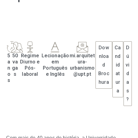
Dow
Ca
D
5
50
Regime
Lecionação
mi.arquitet
nloa
nd
ú
a
va
Diurno e
em
ura-
d
id
vi
n
ga
Pós-
Português
urbanismo
Broc
at
d
o
s
laboral
e Inglês
@upt.pt
s
hura
ur
a
a
s
?
Com mais de 40 anos de história, a Universidade