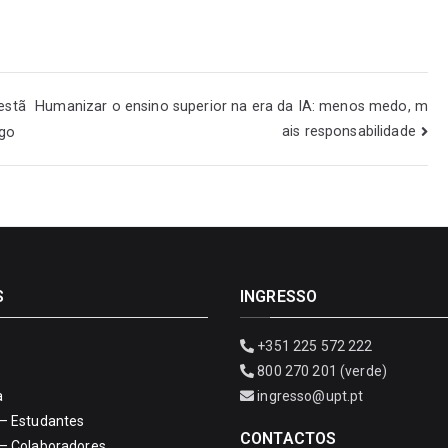
estã
Humanizar o ensino superior na era da IA: menos medo, m
ais responsabilidade
ago
S
INGRESSO
+351 225 572 222
800 270 201 (verde)
a
ingresso@upt.pt
– Estudantes
CONTACTOS
– Colaboradores