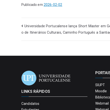
Publicado em
2026-02-02
Universidade Portucalense lança Short Master em G
o de Itinerários Culturais, Caminho Português a Santi
PORTAI
SIUPT
LINKS RÁPIDOS
Moodle
Bibliotec
Webmail 
Candidatos
Webmail 
Estudantes