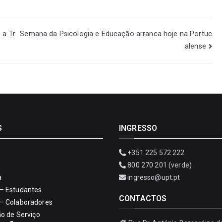
 a Tr
Semana da Psicologia e Educação arranca hoje na Portuc
alense
S
INGRESSO
+351 225 572 222
800 270 201 (verde)
a
ingresso@upt.pt
– Estudantes
CONTACTOS
– Colaboradores
ão de Serviço