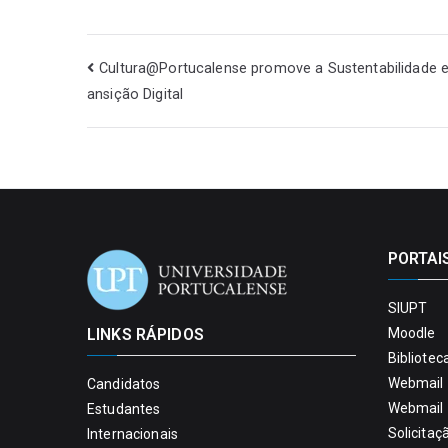
Cultura@Portucalense promove a Sustentabilidade e
ansição Digital
PORTAI
SIUPT
LINKS RÁPIDOS
Moodle
Bibliotec
Webmail 
Candidatos
Webmail 
Estudantes
Solicitaç
Internacionais