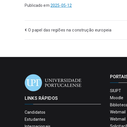
Publicado em
2025-05-12
O papel das regiões na construção europeia
PORTAI
SIUPT
LINKS RÁPIDOS
Moodle
Bibliotec
Webmail 
Candidatos
Webmail 
Estudantes
Solicitaç
Internacionais