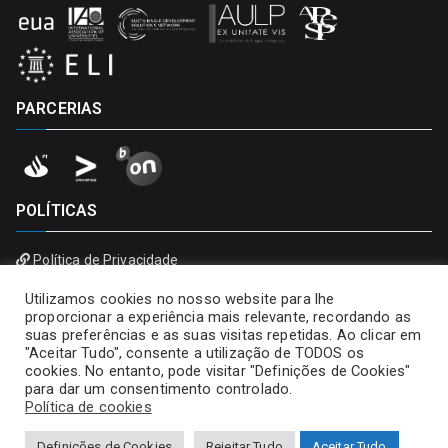
PARCERIAS
POLÍTICAS
Política de Privacidade
Política de Cookies
Utilizamos cookies no nosso website para lhe
proporcionar a experiência mais relevante, recordando as
suas preferências e as suas visitas repetidas. Ao clicar em
"Aceitar Tudo", consente a utilização de TODOS os
cookies. No entanto, pode visitar "Definições de Cookies"
para dar um consentimento controlado.
Política de cookies
Definições de Cookies
Rejeitar Tudo
Aceitar Tudo