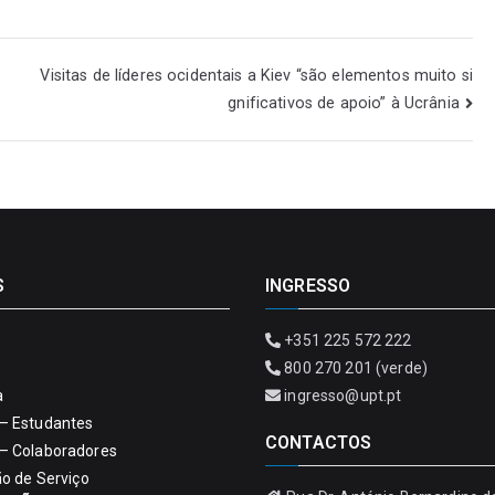
Visitas de líderes ocidentais a Kiev “são elementos muito si
gnificativos de apoio” à Ucrânia
S
INGRESSO
+351 225 572 222
800 270 201 (verde)
a
ingresso@upt.pt
– Estudantes
CONTACTOS
– Colaboradores
ão de Serviço