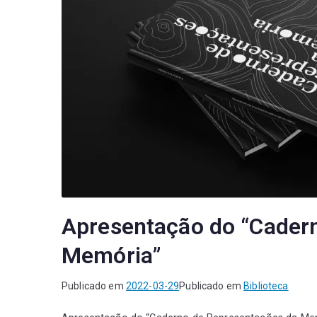
Apresentação do “Cader
Memória”
Publicado em
2022-03-29
Publicado em
Biblioteca