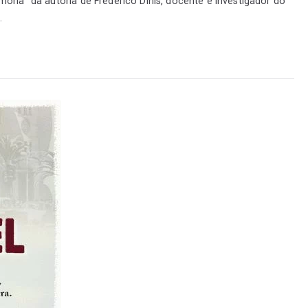
ia” da autoria de Frederico Dinis, docente e investigador do
.