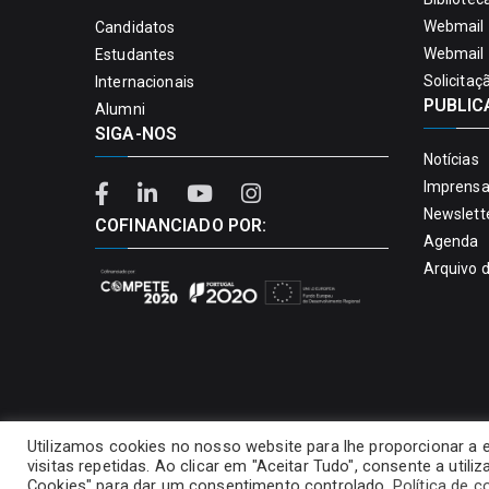
Webmail 
Candidatos
Webmail 
Estudantes
Solicitaç
Internacionais
PUBLIC
Alumni
SIGA-NOS
Notícias
Imprens
Newslett
COFINANCIADO POR:
Agenda
Arquivo 
Utilizamos cookies no nosso website para lhe proporcionar a 
visitas repetidas. Ao clicar em "Aceitar Tudo", consente a util
Cookies" para dar um consentimento controlado.
Política de c