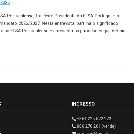
 2026
LSA Portucalense, foi eleito Presidente da ELSA Portugal – a
mandato 2026/2027. Nesta entrevista, partilha o significado
ou na ELSA Portucalense e apresenta as prioridades que definiu
S
INGRESSO
+351 225 572 222
800 270 201 (verde)
a
ingresso@upt.pt