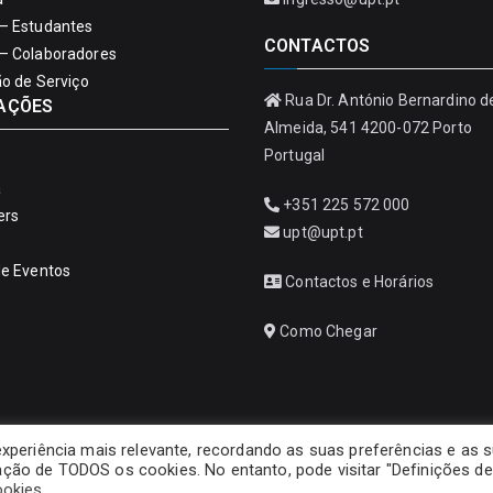
– Estudantes
CONTACTOS
– Colaboradores
ão de Serviço
Rua Dr. António Bernardino d
AÇÕES
Almeida, 541 4200-072 Porto
Portugal
a
+351 225 572 000
ers
upt@upt.pt
de Eventos
Contactos e Horários
Como Chegar
experiência mais relevante, recordando as suas preferências e as 
ização de TODOS os cookies. No entanto, pode visitar "Definições de
Copyright © 2026
Universidade Portucalense – Infante D. Henrique
ookies